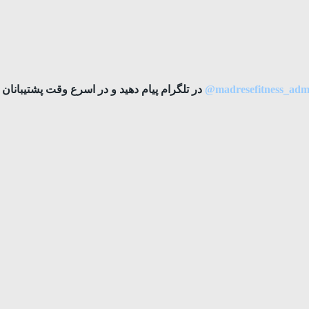
madresefitness_adm
@
در تلگرام پیام دهید و در اسرع وقت پشتیبانان س