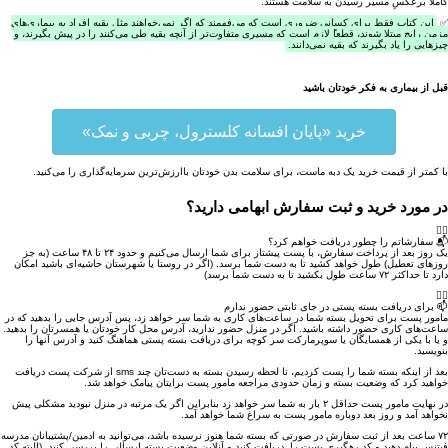
کاملاً برعکسِ مسیر رسیدن به سلامت هستند.
✅
این کتاب فقط برای کسانی ضروری است که می‌فهمند که اگر نمی‌خواهند مثل بقیه افراد به بیماری‌های
مزمن رایج مبتلا شوند، قطعا‌‌‌‌‌‌ً لازم است که مسیری متفاوت‌تر از آنچه بقیه طی می‌کنند را در‌ پیش بگیرند، و
چیز‌هایی را یاد بگیرند که بقیه نمی‌دانند.
قبل از بیماری
به فکر خودتان باشید
خرید «پایان افسانه کلسترول، چربی و نمک»
با کمتر از قیمت خرید یک دبه ماست، برای سلامت بدن خودتان با‌ارزش‌ترین سرمایه‌گذاری را می‌کنید.
در مورد
خرید و ثبت سفارش
ابهامی دارید؟
📬 سفارشاتم را چطور دریافت خواهم کرد؟
یک روز بعد از پرداخت سفارش، با پست پیشتاز برای شما ارسال می‌کنیم و حدود ۲۴ تا ۴۸ ساعت (به جز
روز‌های تعطیل) طول خواهد کشید تا به دست شما برسد. (اگر در روستا یا شهرستان حاشیه‌ای باشید امکان
دارد تا حداکثر ۷۲ ساعت طول بکشید تا به دست شما برسد)
📫 برای دریافت بسته پستی در جای ثابتی حضور ندارم
مامور پست برای تحویل بسته شما در ساعت‌های کاری به شما سر خواهد زد، پس آدرس جایی را بدهید که در
ساعت‌های کاری حضور داشته باشید. اگر در منزل حضور ندارید، آدرس محل کار خودتان یا همسرتان را بدهید.
و یا با یکی از همسایگان یا سوپر‌مارکت سر کوچه برای دریافت بسته پستی هماهنگ کنید و آدرس آنها را
بنویسید.
بعد از اینکه بسته شما را پست کردیم، تا لحظه رسیدن بسته به دست‌تان چند sms‌ از شرکت پست دریافت
خواهید کرد که وضعیت بسته و زمان‌ حدودی مراجعه مامور پست برایتان پیامک خواهد شد.
در نهایت مامور پست حداقل ۲ بار به شما سر خواهد زد بنابراین اگر یک مرتبه در منزل نبودید مشکلی پیش
نخواهد آمد و روز بعد دوباره مامور پست به سراغ شما خواهد آمد.
۷۲ ساعت بعد از ثبت سفارش در صورتی که بسته شما هنوز نرسیده باشد، می‌توانید به ادمین/پشتیبانان مدرسه
فیتنس پیام دهید و کد رهگیری پست را دریافت کنید و آنلاین وضعیت بسته‌ ارسالی را بررسی کنید. (البته کد