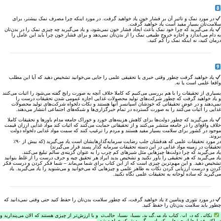
در مورد نمک و تاثیر آن بر فشار خون یاد خواهید گرفت. در مورد اینکه چرا مصرف نمک بیشتر، برای
سلامت‌تان بسیار مفید است یاد خواهید گرفت.
یاد می‌گیرید که چرا خود نمک باعث ایجاد فشار خون نمی‌شود، و یاد می‌گیرید چه چیزی نمک را در بدن‌تان
به دام می‌اندازد و اجازه خروج طبیعی نمک را از بدن‌تان نمی‌دهد و برای فشار خون چرا باید این عامل را
درمان کنید، نه اینکه نمک را کم کنید.
یاد خواهید گرفت چطور وقتی خبری یا تحقیقی علمی را جایی می‌خوانید تشخیص دهید که آیا این مطلب
واقعا علمی است یا نه.
بسیاری از تحقیقات را با هم بررسی می‌کنیم که کاملا خلاف آنچه به صورت رایج گفته می‌شود را اثبات می‌کنند
و یاد خواهید گرفت که چطور شرکت‌های تولید محصولات غذایی اجازه عمومی شدن تحقیقات درست را
نمی‌دهند و در عوض تحقیقاتی که خودشان اسپانسر آنها هستند و نکات دلخواه شرکت‌های تولید محصولات
غذایی را اثبات می‌کنند را به صورت گسترده در تمام خبرگزاری‌ها و شبکه‌های اجتماعی انتشار می‌دهند.
یاد می‌گیرید که چطور دولت‌ها برای کاهش هزینه‌های خورد و خوراک جامعه مدام باور‌ها و تحقیقات کاملا
خلاف واقع‌ای را در جامعه منتشر می‌کنند و از تحقیقاتی حمایت می‌کنند که اثبات کند مواد غذایی ارزان‌ قیمت
موجود در کشور برای سلامت بسیار مفید هستند و مردم را ترغیب کنند که سمت مواد غذایی دلخواه دولت
بروند.
در مورد تحقیقات علمی که هدفشان جلب رضایت سرمایه‌گذار‌هایشان است یاد می‌گیرید (که بیش از ۹۰٪
تحقیقات در زمینه مواد غذایی در این دسته تحقیقات سرمایه گذار پسند قرار می‌گیرند)
یاد می‌گیرید که چرا دولت‌ها چیز‌هایی مثل شیر‌های کم چرب را به عنوان گزینه‌ی سالم تبلیغ می‌کنند.
یاد می‌گیرید که هر تحقیقی را باور نکنید و تشخیص بدید ایراد هر تحقیق چیه و حرف درست را از غلط بتوانید
تشخیص دهید. و این مهم‌ترین چیزی است که از این کتاب برای شما می‌ماند – شما فکر کردن و درست فکر
کردن و درست ارزیابی کردن نکات به ظاهر علمی و چیز‌هایی که می‌خوانید و می‌شنوید را یاد می‌گیرید. یاد
می‌گیرید که ساده‌ لوحانه به تحقیقات علمی نگاه نکنید.
در مورد تئوری ویتامین z یاد خواهید گرفت، که چطور سلامت بد‌ن‌تان را حفظ کنید حتی وقتی نمی‌دانید که
چطور باید سلامت بدن‌تان را حفظ کنید.
نکاتی که در این کتاب یاد می‌گیرید، بسیار بسیار جالب‌تر و با ارزش‌تر از چیزی هستند که الان می‌پندارید و
در اکثر فصل‌ها از چیز‌هایی که یاد می‌گیرید شوکه خواهید شد.