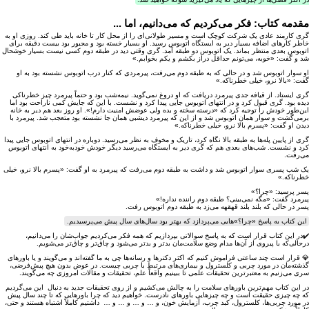
مقدمه کتاب: فکر می‌کردیم که می‌دانیم،
اما ...
گری کارمند عادی یک شرکت کوچک است و مسیر طولانی‌ای را از محل کار تا خانه باید طی کند. روزی او به
خاطر کارهای اضافه بسیار دیر به ایستگاه اتوبوس رسید. او بسیار خسته بود و مجبور بود بیست دقیقه برای
اتوبوس بعدی منتظر بماند. یک اتوبوس دو طبقه آمد. گری وقتی دید در طبقه دوم کسی نیست بسیار خوشحال
شد و گفت: «خوبه، می‌تونم حداقل دراز بکشم و یکم بخوابم.»
او سوار اتوبوس شد و در حالی که به طبقه دوم می‌رفت، پیرمردی که کنار درب اتوبوس نشسته بود به او
گفت: «بالا نرو، خیلی خطرناکه.»
گری ایستاد. از قیافه جدی پیرمرد دریافت که او دروغ نمی‌گوید. نیمه‌شب بود و حتماً پیرمرد چیز خطرناکی
دیده بود. گری قبول کرد و در انتهای اتوبوس جایی پیدا کرد و نشست. با این که جایش کمی ناراحت بود اما
این‌طور خودش را توجیه کرد که «درسته سخته و بده ولی عوضش امنیت ‌دارم!». او روز بعد هم دیر به خانه
برمی‌گشت و سوار همان اتوبوس شد و از این که پیرمرد دیشبی همان جا نشسته بود متعجب شد. پیرمرد با
دیدن او گفت: «پسرم بالا نرو، خیلی خطرناکه.»
گری از پایین پله‌ها به طبقه بالا نگاه کرد، تاریک و مخوف به نظر می‌رسید. دوباره در انتهای اتوبوس جایی پیدا
کرد و نشست. شب‌های بعدی هم که گری دیر به ایستگاه می‌رسید دیگر خودش خودبه‌خود به انتهای اتوبوس
می‌رفت.
یک شب پسری سوار اتوبوس شد و داشت به طبقه دوم می‌رفت که پیرمرد به او گفت: «پسرم بالا نرو، خیلی
خطرناکه.»
پسر پرسید: «چرا؟»
پیرمرد گفت: «مگه نمی‌بینی؟ طبقه دوم راننده نداره!»
پسر در حالی که بلند بلند قهقهه می‌زد به طبقه دوم اتوبوس رفت.
این کتاب به پاسخ «چرا؟»هایی می‌پردازد که بهتر بود سال‌های سال پیش می‌پرسیدیم.
✔️در این کتاب قرار است که به پاسخ سوالاتی بپردازیم که همه فکر می‌کردیم جواب‌شان را می‌دانیم،
درحالی‌که با پیروی از آن‌ها مدام وضع سلامت‌مان بدتر و بدتر می‌شود و چاق‌تر و چاق‌تر می‌شویم.
💎 قرار است چند ساعتی فراموش کنیم که اکثر دکترها و رسانه‌ها چی به ما گفته‌اند و می‌گویند و یا باور‌های
گذشته‌مان در مورد چربی و کلسترول و بیماری‌های مرتبط با چربی چیست. در عوض بدون هیچ پیش‌فرضی،
سری می‌زنیم به معتبر‌ترین تحقیقات علمی تا ببینیم واقعاً علم، تحقیقات و مقالات امروزی چه می‌گویند.
در این کتاب مهم‌ترین باور‌های سلامت را به چالش می‌کشیم و از روی تحقیقات جدید به دنبال این می‌گردیم
که چه چیزی حقیقت است و چه چیز‌هایی باور‌های نادرست. خواهیم دید که چرا باور‌هایی که تا چند سال پیش
در مورد چربی‌ها، کلسترول، کبد چرب، آزمایش خون، و … و … و … و … داشتیم کاملاً اشتباه هستند و حتی،