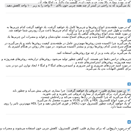
در مورد بیماری بالا بودن چربی‌خون (تری گلیسیرید)، دلایل و راه‌کار‌های آن.
یاد می‌گیرید که به راحتی در کمتر از چند هفته چربی خون بالای ۳۰۰ واحد را به زیر ۱۰۰ واحد کاهش دهید.
در مورد طبقه‌بندی انواع روغن‌ها و چربی‌ها کامل یاد خواهید گرفت، یاد خواهید گرفت کدام چربی‌ها به
سلامت‌ و طول عمر شما کمک می‌کنند و چرا و اینکه کدام چربی‌ها باعث مرگ زود‌رس شما خواهند شد.
در مورد طبقه بندی انواع روغن‌های گیاهی یاد می‌گیرید.
در مورد چربی‌های اشباع شده و چربی‌های اشباع نشده، تفاوت‌شان و فواید و مضرات این چربی‌ها یاد
می‌گیرید.
یاد می‌گیرید چرا اکسیده‌ شدن روغن‌ها مهم‌ترین عامل در طبقه‌بندی کیفیت روغن‌ها باشد و یاد می‌گیرید در
هنگام سرخ شدن کدام روغن‌ها زود‌تر و بیشتر اکسیده می‌شوند. در مورد بخار روغن در هنگام آشپزی یاد
می‌گیرید.
یاد می‌گیرید برای پخت و پز از چه نوع روغن‌هایی استفاده کنید.
چربی‌های ترانس دقیقا چی هستند، کره گیاهی چطور تولید می‌شود، روغن‌های تراریخته، روغن‌های هیدروژنه و
نیمه هیدروژنه، روغن‌های اینتراستریفای شده و …
در مورد اسید چرب‌های ضروری و غیر ضروری و اسید‌چرب‌های امگا ۳ و امگا ۶ ایجاد توازن این دو در بدن،
برای کاهش التهابات بدن یاد می‌گیرید.
در مورد بیماری قلبی – عروقی یاد خواهید گرفت:
چرا بیماری عروقی پیش می‌آید و چطور باید
پیش‌گیری کرد، برای جلوگیری از بیماری عروقی چی بخورید و چی نخورید.
یاد می‌گیرید که چرا کلسترول در رگ‌ها رسوب می‌کند و راه‌حلش چیست.
در مورد انواع کلسترول HDL و LDL و VLDL به صورت مفصل یاد می‌گیرید.
یاد خواهید گرفت چطور کلسترول خوب (HDL) ر فوری افزایش دهید و چرا HDL مهم‌ترین تاثیر را روی
سلامت شما دارد.
در مورد دارو‌هایی که برای بیماری قلبی، کاهش کلسترول، کاهش چربی خون استفاده می‌شوند و مضرات و