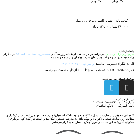
۹۹,۰۰۰
تومان
–
۲۸۰,۰۰۰
تومان
کتاب: پایان افسانه کلسترول، چربی و نمک
۲۸۰,۰۰۰
تومان
۲۲۰,۰۰۰
تومان
راه‌های ارتباطی
سریع‌ترین راه ارتباطی:
می‌توانید در هر ساعت از شبانه روز به آیدی
madresefitness_admin
@
در تلگرام
پیام دهید و در اسرع وقت پشتیبانان سایت پیامتان را پاسخ خواهند داد.
اگر به تلگرام دسترسی نداشتید:
واتس‌آپ => ۰۹۱۰۰۰۴۸۱۶۹
تلفن: 91013038-021 (ساعت ۹ صبح تا ۶ بعد از ظهر، شنبه تا چهار‌شنبه)
شبکه‌های اجتماعی مدرسه فیتنس
خرید کارت به کارت
شماره کارت: ۵۰۲۲۲۹۱۰۵۵۷۶۲۷۹۱
بانک پاسارگاد – عانگع اصلانیان
© تمامی حقوق این سایت از سال ۱۳۹۱، متعلق به عانگع اصلانیان/ مدرسه فیتنس می‌باشد، اشتراک‌گذاری
مطالب این سایت فقط با ذکر نام و لینک دادن به مدرسه فیتنس امکان‌پذیر است هر گونه کپی برداری از
محتوای آموزشی این سایت را ‌مورد پیگرد بسیار جدی قرار می‌دهیم.