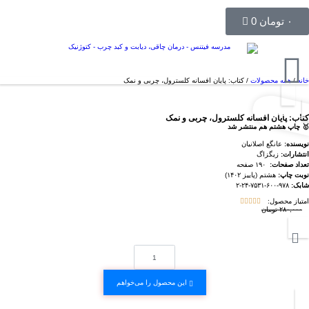
۰
تومان
0
ورود
/
عضویت
خانه
/
همه محصولات
/ کتاب: پایان افسانه کلسترول، چربی و نمک
☆ جشنواره ☆
کتاب: پایان افسانه کلسترول، چربی و نمک
🥇 چاپ هشتم هم منتشر شد
نویسنده:
عانگع اصلانیان
انتشارات:
زیگزاگ
تعداد صفحات:
۱۹۰ صفحه
نوبت چاپ:
هشتم (پاییز ۱۴۰۲)
شابک:
۲-۲۴-۷۵۳۱-۶۰۰-۹۷۸
امتیاز محصول:





۲۲۰,۰۰۰
تومان
۲۸۰,۰۰۰
تومان
این محصول را می‌خواهم