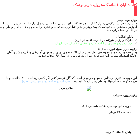
کتاب: پایان افسانه کلسترول، چربی و نمک
درباره مدرسه فیتنس
در مدرسه فیتنس، پکیجی بسیار کامل از هر چه که برای رسیدن به اندامی ایده‌‌ال نیاز داشته باشید را به شما
آموزش می‌دهیم. ما متعهدیم که پیشرو‌ترین علم دنیا در زمینه تغذیه و لاغری را به صورت قابل اجرا و کاربردی
در اختیار شما قرار دهیم.
– عانگع اصلانیان
✅ بنیان‌گذار رژیم کتوژنیک و دایره طلایی در ایران
✅
نویسنده‌ پر‌فروش‌ترین کتاب تغذیه و لاغری ۱۰ سال اخیر ایران
برگزیده بهترین محتوای آموزشی سال ۹۶
بد نیست بدانید، دوره «مهندسی تغذیه» در سال ۹۶ به عنوان بهترین محتوای آموزشی برگزیده شد و آقای
عانگع اصلانیان مدرس این دوره، به عنوان مدرس برتر در سال ۹۶ انتخاب شدند.
این دوره به قدری بی‌نظیر، جامع و کاربردی است که گارانتی می‌کنیم اگر کسی رضایت ۱۰۰٪ نداشت و یا
نتیجه نگرفت، تمام مبلغ ثبت‌نام پس داده خواهد شد
(توضیحات در صفحه دوره مهندسی تغذیه)
پرفروش‌ترین محصولات
دوره جامع مهندسی تغذیه، تابستان ۱۴۰۵
۱۹,۰۰۰,۰۰۰
تومان
پایان افسانه کالری‌ها