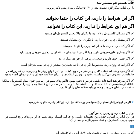
چاپ
هشتم
هم منتشر شد
با این کتاب دیگر لازم نیست بعد از ۴۰-۵۰ سالگی مدام پیش دکتر بروید.
اگر این شرایط را دارید، این کتاب را
حتما بخوانید
اگر هم این شرایط را ندارید، این کتاب را
نخوانید
اگر مشکل کلسترول‌ بالا دارید، یا نگران بالا رفتن کلسترول‌تان هستید.
اگر مشکل چربی خون دارید، یا نگران این مشکل هستند.
اگر کبد چرب دارید، یا خطر کبد چرب را نزدیک می‌بینید.
اگر بیماری قلبی-عروقی دارید و یا اگر در خانواده‌تان سابقه ارثی بیماری عروقی وجود دارد.
اگر فشار خون دارید و سعی در پرهیز از خوردن نمک دارید.
اگر اضافه وزن دارید، مخصوصا اگر چاقی ناحیه شکم‌تان بیشتر از چاقی بقیه بدن‌تان است.
اگر می‌خواهید اطلاعات کامل و درستی در مورد کیفیت و تاثیر انواع روغن‌ها و چربی‌هایی که روزانه در
خانواده‌تان مصرف می‌کنید داشته باشید و بهترین انتخاب‌ها را برای سلامت خودتان و خانواده‌تان انجام بدهید.
اگر می‌خواهید اطلاعات دقیقی در مورد نحوه بهبود فاکتور‌های مهم در آزمایش خون، مثل کلسترول، LDL،
HDL، تری‌گلیسیرید، TG، VLDL و … داشته باشید و بدانید هر یک از این عدد‌ها چه چیزی را در مورد
سلامت‌تان نشان می‌دهند و چطور باید سلامت‌تان را ارتقا دهید.
اگر خودتان یا هر یک از اعضای نزدیک خانواده‌تان این مشکلات را دارند، این کتاب را در حتما اولویت قرار دهید.
در این کتاب،
چه چیز‌هایی یاد می‌گیرید:
در این کتاب بر اساس جدید‌ترین تحقیقات علمی، به چرایی اشتباه بودن بسیاری از باور‌های رایج قدیمی در
مورد چربی، کلسترول و نمک می‌پردازیم و بعد از آن:
در مورد بیماری بالا بودن کلسترول، دلایل آن و راهکار‌های آن.