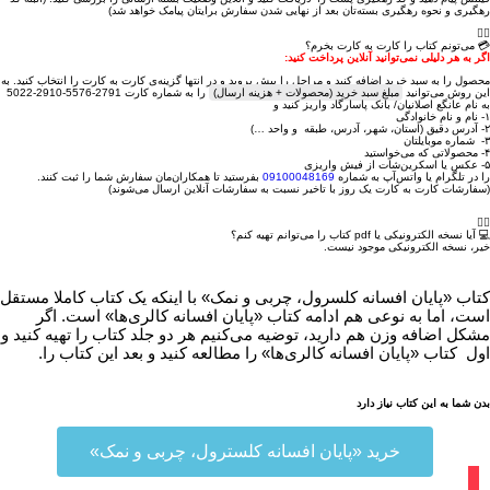
رهگیری و نحوه رهگیری بسته‌تان بعد از نهایی شدن سفارش برایتان پیامک خواهد شد)
💳 می‌تونم کتاب را کارت به کارت بخرم؟
اگر به هر دلیلی نمی‌توانید آنلاین پرداخت کنید:
محصول را به سبد خرید اضافه کنید و مراحل را پیش بروید و در انتها گزینه‌ی کارت به کارت را انتخاب کنید. به
این روش می‌توانید
مبلغ سبد خرید (محصولات + هزینه ارسال)
را به شماره کارت
5022-2910-5576-2791
به نام عانگع اصلانیان/ بانک پاسارگاد واریز کنید و
۱- نام و نام خانوادگی
۲- آدرس دقیق (استان، شهر، آدرس، طبقه و واحد …)
۳- شماره موبایلتان
۴- محصولاتی که می‌خواستید
۵- عکس یا اسکرین‌شات از فیش واریزی
را در تلگرام یا واتس‌آپ به شماره
09100048169
بفرستید تا همکاران‌مان سفارش شما را ثبت کنند.
(سفارشات کارت به کارت یک روز با تاخیر نسبت به سفارشات آنلاین ارسال می‌شوند)
💻 آیا نسخه الکترونیکی یا pdf کتاب را می‌توانم تهیه کنم؟
خیر، نسخه الکترونیکی موجود نیست.
کتاب «پایان افسانه کلسرول، چربی و نمک» با اینکه یک کتاب کاملا مستقل
است، اما به نوعی هم ادامه کتاب «پایان افسانه کالری‌ها» است. اگر
مشکل اضافه وزن هم دارید، توضیه می‌کنیم هر دو جلد کتاب را تهیه کنید و
اول کتاب «پایان افسانه کالری‌ها» را مطالعه کنید و بعد این کتاب را.
بدن شما به این کتاب
نیاز دارد
خرید «پایان افسانه کلسترول، چربی و نمک»