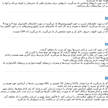
فواید آنها یاد می‌گیرید.
در مورد دارو‌های استاتین یاد می‌گیرید، دارو‌هایی برای بیماران قلبی که عمرشان را کوتاه می‌کند و آنها را
بر اثر بیماری‌های دیگر می‌کشد.
در مورد حامل‌های چربی در خون (لیپو‌پروتیئن‌ها) یاد می‌گیرید در مورد حامل‌های کلسترول نوع A و نوع B
در بدن یاد می‌گیرید، کدام‌ها بد هستند و چه کار کنید که حامل‌های چربی (لیپو‌پروتیئن‌)های بد در خون کاهش پیدا
کنند.
در مورد التهاب عروق، دلایل آن و نحوه تشخیص آن یاد می‌گیرید. یاد می‌گیرید که CRP چیست.
در مورد کبد چرب و تاثیر چربی‌ها روی کبد چرب یاد خواهید گرفت.
در مورد معجونی پر‌چرب یاد خواهید گرفت که می‌تواند هر صبح شما را لاغر‌تر کند.
در مورد اثر چاق یا لاغر کننده انواع چربی‌ها یاد می‌گیرید. کدام چربی‌ها برای لاغری مفید هستند و کدام
چربی‌ها شما را بیمار و چاق می‌کنند.
آیا گوشت قرمز می‌تواند عامل سرطان باشد؟
در مورد رژیم سالم‌خوری یاد می‌گیرید، مزیت‌ها و مضرات رژیم‌های گوشت‌خواری و رژیم‌های گیاه‌خواری یاد
می‌گیرید.
یاد می‌گیرید که چرا مقدار VLDL و مقدار TG تقسیم بر HDL مهم‌ترین عدد‌ها در آزمایش خون هستند و
هر کدام چه چیزی را نشان می‌دهند و چند باید باشند.
یاد می‌گیرید چطور آزمایش خون خودتان را درست ارزیابی کنید و بدانید که باید کدام معیار‌ها برایتان مهم
باشند و کدام معیار‌ها بر‌خلاف آنچه که به صورت رایج اغلب دکتر‌ها می‌گویند، در دراز مدت تاثیر مهمی در میزان
سلامت‌تان ندارند و مهم نیستند.
یاد می‌گیرید که چطور سلامت‌تان را ارزیابی کنید. ۹ فاکتور بسیار مهم در ارزیابی سلامت را یاد خواهید گرد.
در مورد اهمیت آزمایش دو ساعته قند خون و تاثیر آن بر سلامت رگ و عروق‌تان یاد می‌گیرید.