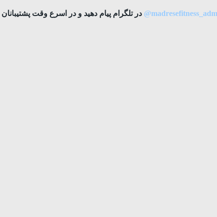
madresefitness_adm
@
در تلگرام پیام دهید و در اسرع وقت پشتیبانان س